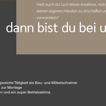
Hast auch du Lust etwas kreatives, nütz
deinen eigenen Händen zu erschaffen u
verwandeln?
dann bist du bei 
sreiche Tätigkeit als Bau- und Möbelschreiner
s zur Montage
gen und ein super Betriebsklima