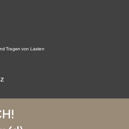
nd Tragen von Lasten
lz
H!