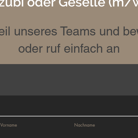
zubi oder Geselle (m/
il unseres Teams und be
oder ruf einfach an
Vorname
Nachname