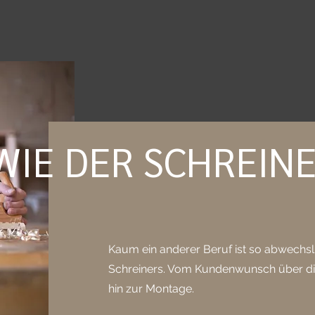
WIE DER SCHREIN
Kaum ein anderer Beruf ist so abwechsl
Schreiners. Vom Kundenwunsch über die
hin zur Montage.