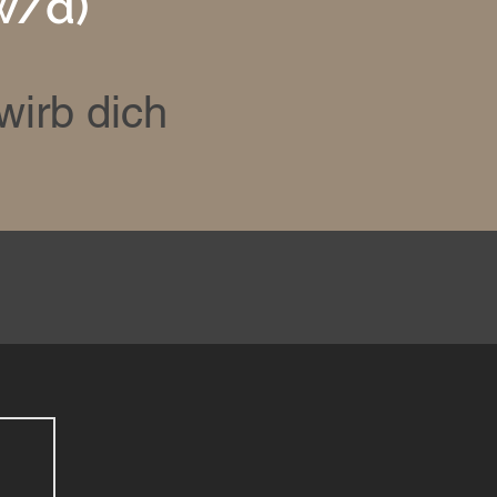
w/d)
wirb dich