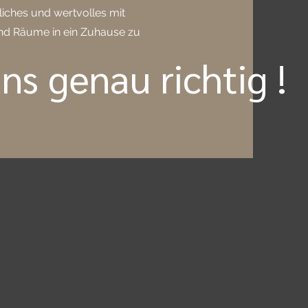
liches und wertvolles mit
nd Räume in ein Zuhause zu
uns genau richtig !