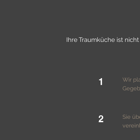
Ihre Traumküche ist nicht
1
Wir pl
Gegeb
2
Sie üb
verein