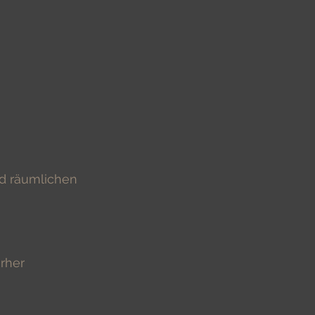
nd räumlichen
orher